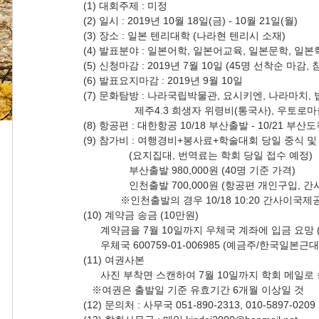
(1) 대회주제 : 미정
(2) 일시 : 2019년 10월 18일(금) - 10월 21일(월)
(3) 장소 : 일본 텐리대학 (나라현 텐리시 소재)
(4) 발표분야 : 일본어학, 일본어교육, 일본문학, 일본
(5) 신청마감 : 2019년 7월 10일 (45명 선착순 마
(6) 발표요지마감 : 2019년 9월 10일
(7) 문화탐방 : 나라국립박물관, 요시키엔, 나라마치,
                  제주4.3 희생자 위령비(통국사), 우
(8) 항공편 : 대한항공 10/18 부산출발 - 10/21 부산
(9) 참가비 : 여행경비+봉사료+학술대회 당일 중식 
                (요지집대, 번역료는 학회 당일 접수 예정)
                부산출발 980,000원 (40명 기준 가격)
                인천출발 700,000원 (항공편 개
             ※인천출발의 경우 10/18 10:20 간사이
(10) 계약금 송금 (10만원)
      계약금을 7월 10일까지 우체국 계좌에 입금 요
      우체국 600759-01-006985 (예금주/한국일본근
(11) 여권사본
      사진 부착면 스캔하여 7월 10일까지 학회 메일
   ※여권은 출발일 기준 유효기간 6개월 이상일 것
(12) 문의처 : 사무국 051-890-2313, 010-5897-0209