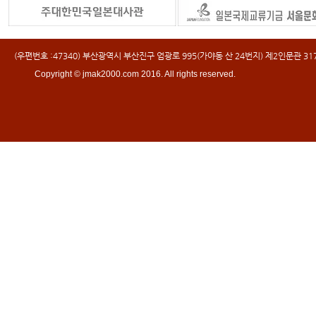
(우편번호 :47340) 부산광역시 부산진구 엄광로 995(가야동 산 24번지) 제2인문관 317호 
Copyright © jmak2000.com 2016. All rights reserved.