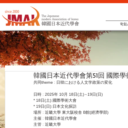
학회
韓國日本近代學會第51回 國際學
共同theme : 日韓における人文学政策の変化
日時 : 2025年 10月 18日(土)∼19日(日)
* 18日(土):國際學術大會
* 19日(日):日本文化探訪
場所 : 近畿大學 東大阪校舎 B館(經濟學部)
主催 : 韓國日本近代學會
主管 : 近畿大學