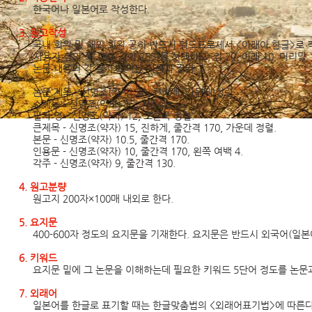
한국어나 일본어로 작성한다.
3. 원고작성
국내 회원 및 해외 회원 공히 반드시 워드프로세서 <아래아 한글>로 작
(사용자
정의 폭 180, 길이 255)를 선택하고, 위 20, 아래 10, 머리말
논문 내용의
각
글자 크기는 다음과 같다.
논문 제목 - 신명조(약자) 20, 진하게, 가운데 정렬.
소제목 - 신명조(약자) 15, 가운데.
필자 명 - 신명조(약자) 12, 오른쪽 정렬.
큰제목 - 신명조(약자) 15, 진하게, 줄간격 170, 가운데 정렬.
본문 - 신명조(약자) 10.5, 줄간격 170.
인용문 - 신명조(약자) 10, 줄간격 170, 왼쪽 여백 4.
각주 - 신명조(약자) 9, 줄간격 130.
4. 원고분량
원고지 200자×100매 내외로 한다.
5. 요지문
400-600자 정도의 요지문을 기재한다. 요지문은 반드시 외국어(일본
6. 키워드
요지문 밑에 그 논문을 이해하는데 필요한 키워드 5단어 정도를 논문과
7. 외래어
일본어를 한글로 표기할 때는 한글맞춤법의 <외래어표기법>에 따른다