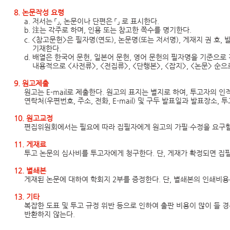
8. 논문작성 요령
a. 저서는 「」, 논문이나 단편은 「」 로 표시한다.
b. 注는 각주로 하며, 인용 또는 참고한 쪽수를 명기한다.
c. <참고문헌>은 필자명(연도), 논문명(또는 저서명), 게재지 권 호,
기재한다.
d. 배열은 한국어 문헌, 일본어 문헌, 영어 문헌의 필자명을 기준으로 
내용적으로 <사전류>, <전집류>, <단행본>, <잡지>, <논문> 순으
9. 원고제출
원고는 E-mail로 제출한다. 원고의 표지는 별지로 하여, 투고자의 인적
연락처(우편번호,
주소, 전화, E-mail) 및 구두 발표일과 발표장소,
10. 원고교정
편집위원회에서는 필요에 따라 집필자에게 원고의 가필·수정을 요구할 
11. 게재료
투고 논문의 심사비를 투고자에게 청구한다. 단, 게재가 확정되면 집필
12. 별쇄본
게재된 논문에 대하여 학회지 2부를 증정한다. 단, 별쇄본의 인쇄비용
13. 기타
복잡한 도표 및 투고 규정 위반 등으로 인하여 출판 비용이 많이 들 경
반환하지
않는다.